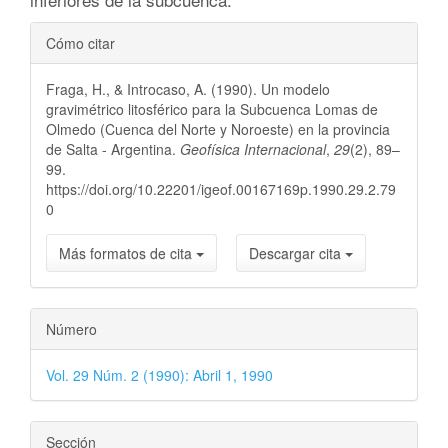
Detalles
Cómo citar
del
Fraga, H., & Introcaso, A. (1990). Un modelo
artículo
gravimétrico litosférico para la Subcuenca Lomas de
Olmedo (Cuenca del Norte y Noroeste) en la provincia
de Salta - Argentina.
Geofísica Internacional
,
29
(2), 89–
99.
https://doi.org/10.22201/igeof.00167169p.1990.29.2.79
0
Más formatos de cita
Descargar cita
Número
Vol. 29 Núm. 2 (1990): Abril 1, 1990
Sección