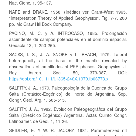
Nac. Cienc. 1, 95-137.
NAFE and DRAKE, 1958. (Inédito) ver Grant-West 1965.
"Interpretation Theory of Applied Geophysics". Fig. 7-7, 200
pp. Mc Graw Hill Book Company.
PACINO, M. C. y A. INTROCASO, 1985. Prolongación
ascendente de campos potenciales en el dominio espacial.
Geoacta 13, 1, 253-265.
SACKS, I. S., J. A. SNOKE y L. BEACH, 1979. Lateral
heterogeneity at the base of the mantle revealed by
observations of amplitudes of PKP phases. Geophysics. J.
Roy. Astron. Soc. 59, 379-387. DOI:
https://doi.org/10.1111/j.1365-246X.1979.tb06773.x
SALFITY, J. A., 1979. Paleogeología de la Cuenca del Grupo
Salta (Cretácico-Eogénico) del norte de Argentina. Sep.
Congr. Geol. Arg. 1, 505-515.
SALFITY, J. A., 1982. Evolución Paleogeográfica del Grupo
Salta (Cretácico-Eogénico) Argentina. Actas Quinto Congr.
Latinoamer. de Geol. 1, 11-26.
SEIDLER, E. Y W. R. JACOBY, 1981. Parameterized rift