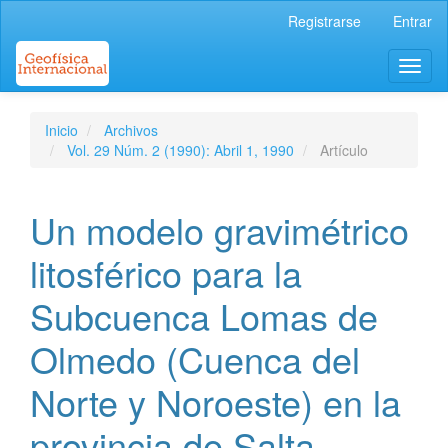
Navegación
Registrarse
Entrar
principal
Contenido
Toggl
principal
naviga
Barra
lateral
Inicio
Archivos
Vol. 29 Núm. 2 (1990): Abril 1, 1990
Artículo
Un modelo gravimétrico
litosférico para la
Subcuenca Lomas de
Olmedo (Cuenca del
Norte y Noroeste) en la
provincia de Salta -