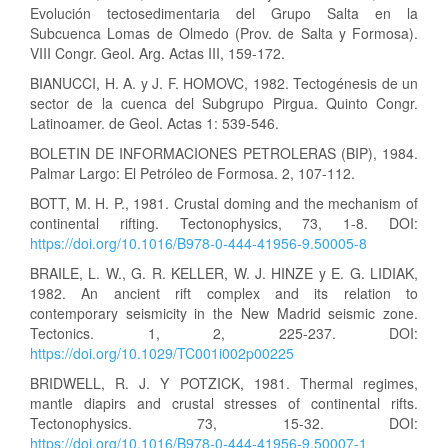
Evolución tectosedimentaria del Grupo Salta en la
Subcuenca Lomas de Olmedo (Prov. de Salta y Formosa).
VIII Congr. Geol. Arg. Actas III, 159-172.
BIANUCCI, H. A. y J. F. HOMOVC, 1982. Tectogénesis de un
sector de la cuenca del Subgrupo Pirgua. Quinto Congr.
Latinoamer. de Geol. Actas 1: 539-546.
BOLETIN DE INFORMACIONES PETROLERAS (BIP), 1984.
Palmar Largo: El Petróleo de Formosa. 2, 107-112.
BOTT, M. H. P., 1981. Crustal doming and the mechanism of
continental rifting. Tectonophysics, 73, 1-8. DOI:
https://doi.org/10.1016/B978-0-444-41956-9.50005-8
BRAILE, L. W., G. R. KELLER, W. J. HINZE y E. G. LIDIAK,
1982. An ancient rift complex and its relation to
contemporary seismicity in the New Madrid seismic zone.
Tectonics. 1, 2, 225-237. DOI:
https://doi.org/10.1029/TC001i002p00225
BRIDWELL, R. J. Y POTZICK, 1981. Thermal regimes,
mantle diapirs and crustal stresses of continental rifts.
Tectonophysics. 73, 15-32. DOI:
https://doi.org/10.1016/B978-0-444-41956-9.50007-1