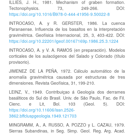
ILLIES, J. H., 1981. Mechanism of graben formation.
Tectonophysics. 73, 249-266. DOI:
https://doi.org/10.1016/B978-0-444-41956-9.50022-8
INTROCASO, A. y R. GERSTER, 1986. La cuenca
Paranaense. Influencia de los basaltos en la interpretación
gravimétrica. Geofísica Internacional, 25, 3, 403-422. DOI:
https://doi.org/10.22201/igeof.00167169p.1986.25.3.1224
INTROCASO, A. y V. A. RAMOS (en preparación). Modelos
corticales de los aulacógenos del Salado y Colorado (título
provisorio).
JIMENEZ DE LA PEÑA, 1972. Cálculo automático de la
anomalía gravimétrica causada por estructuras de tres
dimensiones. Revista Geofísica, 31, 199-210.
LEINZ, V., 1949. Contribuiçao á Geología dos derrames
basálticos do Sul do Brasil. Univ. de São Paulo, Fac. de Fil.
Cienc. e Lit, Bol. 103 (Geol. 5). DOI:
https://doi.org/10.11606/issn.2526-
3862.bffcluspgeologia.1949.121703
MINGRAMM, A., A. RUSSO, A. POZZO y L. CAZAU, 1979.
Sierras Subandinas, in Seg. Simp. Geol. Reg. Arg. Acad.