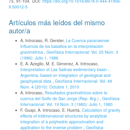
73, 91-104. DOI:
https://doi.org/10.1016/B978-0-444-41956-
9.50012-5
Artículos más leídos del mismo
autor/a
A. Introcaso, R. Gerster,
La Cuenca paranaense.
Influencia de los basaltos en la interpretación
gravimétrica
,
Geofísica Internacional: Vol. 25 Núm. 3
(1986): Julio 1, 1986
E. A. Azeglio, M. E. Gimenez, A. Introcaso,
Interpretation of Las Salinas sedimentary basin -
Argentina, based on integration of geological and
geophysical data
,
Geofísica Internacional: Vol. 49
Núm. 4 (2010): Octubre 1, 2010
A. Introcaso,
Resultados gravimétricos sobre la
cuenca del Golfo de San Jorge (Rep. Arg.)
,
Geofísica
Internacional: Vol. 19 Núm. 3 (1980): Julio 1, 1980
F. Guspi, A. Introcaso, E. Huerta,
Calculation of gravity
effects of tridimensional structures by analytical
integration of a polyhedric approximation and
application to the inverse problem
,
Geofísica