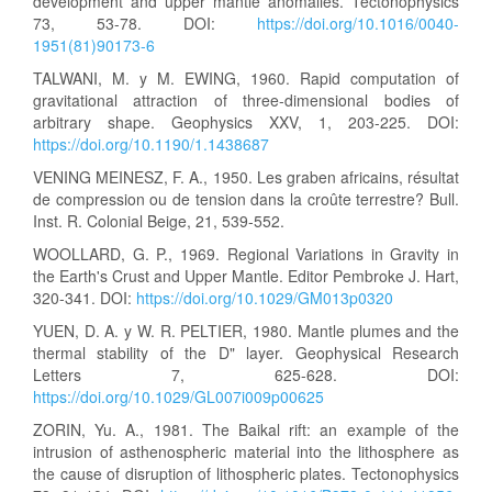
development and upper mantle anomalies. Tectonophysics
73, 53-78. DOI:
https://doi.org/10.1016/0040-
1951(81)90173-6
TALWANI, M. y M. EWING, 1960. Rapid computation of
gravitational attraction of three-dimensional bodies of
arbitrary shape. Geophysics XXV, 1, 203-225. DOI:
https://doi.org/10.1190/1.1438687
VENING MEINESZ, F. A., 1950. Les graben africains, résultat
de compression ou de tension dans la croûte terrestre? Bull.
Inst. R. Colonial Beige, 21, 539-552.
WOOLLARD, G. P., 1969. Regional Variations in Gravity in
the Earth's Crust and Upper Mantle. Editor Pembroke J. Hart,
320-341. DOI:
https://doi.org/10.1029/GM013p0320
YUEN, D. A. y W. R. PELTIER, 1980. Mantle plumes and the
thermal stability of the D" layer. Geophysical Research
Letters 7, 625-628. DOI:
https://doi.org/10.1029/GL007i009p00625
ZORIN, Yu. A., 1981. The Baikal rift: an example of the
intrusion of asthenospheric material into the lithosphere as
the cause of disruption of lithospheric plates. Tectonophysics