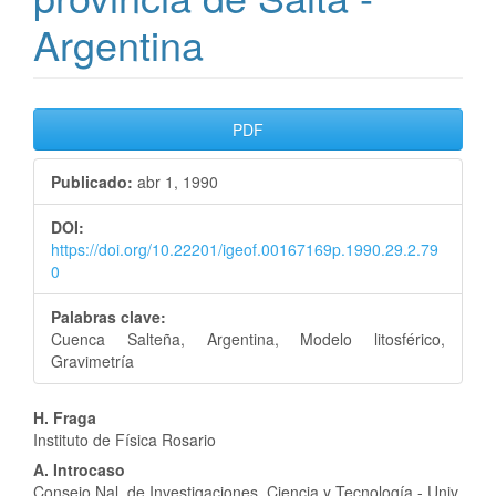
Argentina
Barra
PDF
lateral
Publicado:
abr 1, 1990
del
DOI:
artículo
https://doi.org/10.22201/igeof.00167169p.1990.29.2.79
0
Palabras clave:
Cuenca Salteña, Argentina, Modelo litosférico,
Gravimetría
Contenido
H. Fraga
Instituto de Física Rosario
principal
A. Introcaso
Consejo Nal. de Investigaciones, Ciencia y Tecnología - Univ.