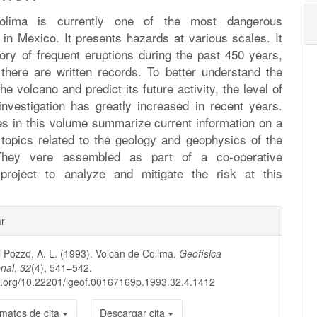
olima is currently one of the most dangerous
in Mexico. It presents hazards at various scales. It
ory of frequent eruptions during the past 450 years,
 there are written records. To better understand the
the volcano and predict its future activity, the level of
 investigation has greatly increased in recent years.
es in this volume summarize current information on a
 topics related to the geology and geophysics of the
They vere assembled as part of a co-operative
c project to analyze and mitigate the risk at this
les
ar
l Pozzo, A. L. (1993). Volcán de Colima.
Geofísica
lo
onal
,
32
(4), 541–542.
oi.org/10.22201/igeof.00167169p.1993.32.4.1412
matos de cita
Descargar cita