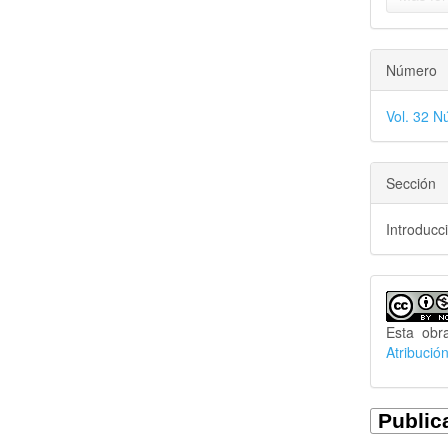
Número
Vol. 32 N
Sección
Introducc
Esta obr
Atribució