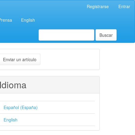
Registrarse
Entrar
 Prensa
English
Buscar
nviar
Enviar un artículo
n
rtículo
Idioma
Español (España)
English