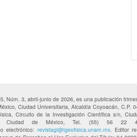
65, Núm. 3, abril-junio de 2026, es una publicación trimes
éxico, Ciudad Universitaria, Alcaldía Coyoacán, C.P. 
sica, Circuito de la Investigación Científica s/n, Ciud
50, Ciudad de México, Tel. (55) 56 22
eo electrónico:
revistagi@igeofisica.unam.mx
. Editor r