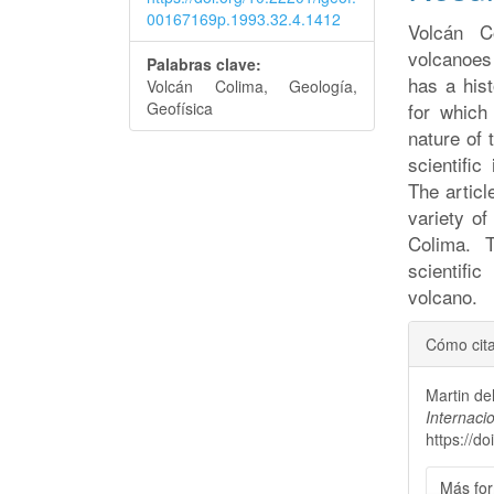
00167169p.1993.32.4.1412
Volcán C
volcanoes 
Palabras clave:
has a hist
Volcán Colima, Geología,
Geofísica
for which
nature of 
scientific
The articl
variety of
Colima. 
scientifi
volcano.
Detal
Cómo cit
del
Martin de
artícu
Internaci
https://d
Más for