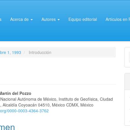
s
Acerca de
Autores
Equipo editorial
Artículos en
E
ubre 1, 1993
Introducción
u
a
nido
Martin del Pozzo
 Nacional Autónoma de México, Instituto de Geofísica, Ciudad
pal
ia, Alcaldía Coyoacán 04510, México CDMX, México
id.org/0000-0003-4364-3762
lo
men