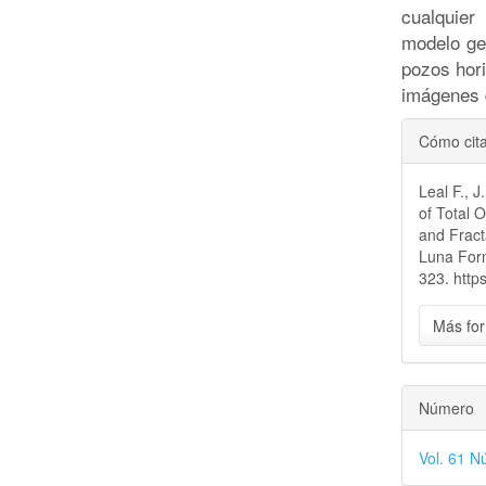
cualquier
modelo ge
pozos hor
imágenes d
Detal
Cómo cit
del
Leal F., J
artícu
of Total 
and Fract
Luna For
323. http
Más for
Número
Vol. 61 N