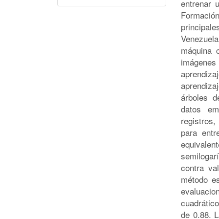
entrenar 
Formación
principa
Venezuel
máquina c
imágenes 
aprendiza
aprendiz
árboles d
datos em
registros
para entr
equival
semilogar
contra va
método es
evaluaci
cuadrático
de 0.88. 