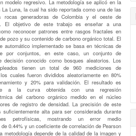
un modelo regresivo. La metodología se aplicó en la
 La Luna, la cual ha sido reportada como una de las
les rocas generadoras de Colombia y el oeste de
a. El objetivo de este trabajo es enseñar a una
omo reconocer patrones entre rasgos fractales en
de pozo y su contenido de carbono orgánico total. El
je automático implementado se basa en técnicas de
aje por conjuntos, en este caso, un conjunto de
e decisión conocido como bosques aleatorios. Los
pleados tienen un total de 960 mediciones de
, los cuales fueron divididos aleatoriamente en 80%
enamiento y 20% para validación. El resultado es
ente a la curva obtenida con una regresión
ítmica del carbono orgánico medido en el núcleo
lores de registro de densidad. La precisión de este
 suficientemente alta para ser considerada durante
ones petrofísicas, mostrando un error medio
 de 0.44% y un coeficiente de correlación de Pearson
La metodología depende de la calidad de la imagen y