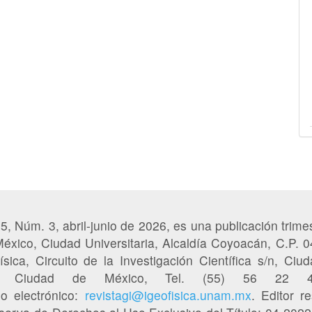
65, Núm. 3, abril-junio de 2026, es una publicación trimes
éxico, Ciudad Universitaria, Alcaldía Coyoacán, C.P. 
sica, Circuito de la Investigación Científica s/n, Ciud
50, Ciudad de México, Tel. (55) 56 22
eo electrónico:
revistagi@igeofisica.unam.mx
. Editor r