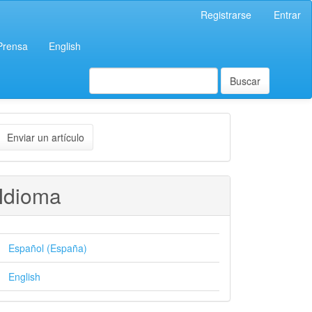
Registrarse
Entrar
 Prensa
English
Buscar
nviar
Enviar un artículo
n
rtículo
Idioma
Español (España)
English