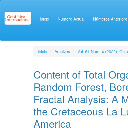
Navegación
principal
Contenido
Inicio
Número Actual
Números Anteriore
principal
Barra
lateral
Inicio
Archivos
Vol. 61 Núm. 4 (2022): Oct
Content of Total Or
Random Forest, Bor
Fractal Analysis: A 
the Cretaceous La L
America