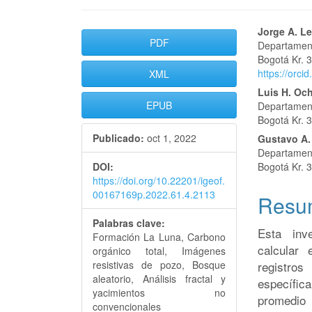
Barra
Conte
Jorge A. Le
PDF
Departament
lateral
princi
Bogotá Kr. 3
https://orc
XML
del
del
Luis H. Oc
artículo
artícu
EPUB
Departament
Bogotá Kr. 3
Publicado:
oct 1, 2022
Gustavo A.
Departament
DOI:
Bogotá Kr. 3
https://doi.org/10.22201/igeof.
00167169p.2022.61.4.2113
Resu
Palabras clave:
Esta inv
Formación La Luna, Carbono
calcular 
orgánico total, Imágenes
resistivas de pozo, Bosque
registros
aleatorio, Análisis fractal y
específic
yacimientos no
promedio
convencionales