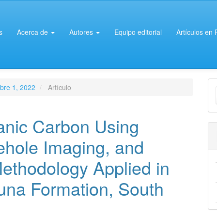
s
Acerca de
Autores
Equipo editorial
Artículos en
E
ubre 1, 2022
Artículo
u
a
ganic Carbon Using
ehole Imaging, and
Methodology Applied in
una Formation, South