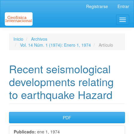
Navegación
Registrarse
Entrar
principal
Contenido
Toggl
principal
naviga
Barra
lateral
Inicio
Archivos
Vol. 14 Núm. 1 (1974): Enero 1, 1974
Artículo
Recent seismological
developments relating
to earthquake Hazard
Barra
PDF
lateral
Publicado:
ene 1, 1974