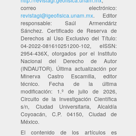
http://revistagi.geofisica.unam.mx
,
correo electrónico:
revistagi@igeofisica.unam.mx
. Editor
responsable: Saúl Armendáriz
Sánchez. Certificado de Reserva de
Derechos al Uso Exclusivo del Título:
04-2022-081610251200-102, eISSN:
2954-436X, otorgados por el Instituto
Nacional del Derecho de Autor
(INDAUTOR). Última actualización por
Minerva Castro Escamilla, editor
técnico. Fecha de la última
modificación: 1.º de julio de 2026,
Circuito de la Investigación Científica
s/n, Ciudad Universitaria, Alcaldía
Coyoacán, C.P. 04150, Ciudad de
México.
El contenido de los artículos es