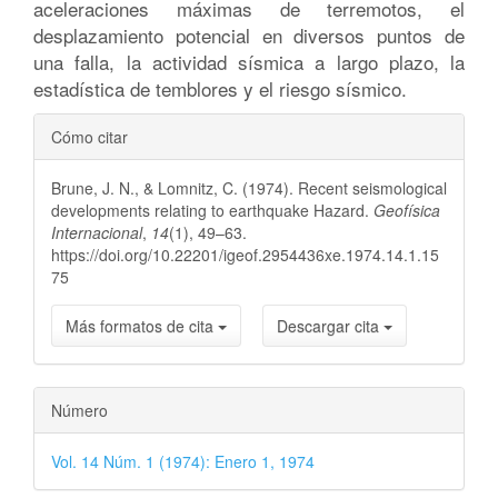
aceleraciones máximas de terremotos, el
desplazamiento potencial en diversos puntos de
una falla, la actividad sísmica a largo plazo, la
estadística de temblores y el riesgo sísmico.
Detalles
Cómo citar
del
Brune, J. N., & Lomnitz, C. (1974). Recent seismological
artículo
developments relating to earthquake Hazard.
Geofísica
Internacional
,
14
(1), 49–63.
https://doi.org/10.22201/igeof.2954436xe.1974.14.1.15
75
Más formatos de cita
Descargar cita
Número
Vol. 14 Núm. 1 (1974): Enero 1, 1974