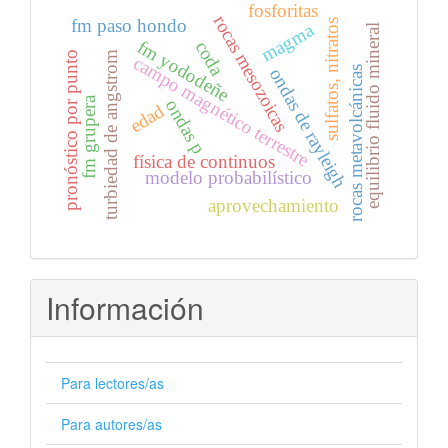
fosforitas
rocas mesozoicas
fm paso hondo
sulfatos, nitratos
magma
equilibrio fluido mineral
fm yododeñe
coda
pronóstico por punto
turbiedad de angstrom
campo magnético terrestre
rocas metavolcánicas
ondas de rayleigh
fm grupera
ondas p
edad
física de continuos
modelo probabilístico
aprovechamiento
Información
Para lectores/as
Para autores/as