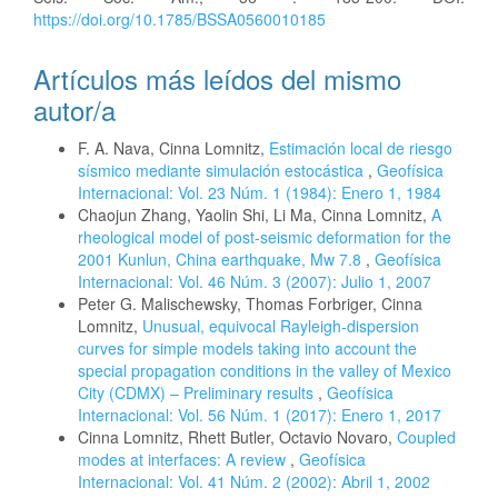
https://doi.org/10.1785/BSSA0560010185
Artículos más leídos del mismo
autor/a
F. A. Nava, Cinna Lomnitz,
Estimación local de riesgo
sísmico mediante simulación estocástica
,
Geofísica
Internacional: Vol. 23 Núm. 1 (1984): Enero 1, 1984
Chaojun Zhang, Yaolin Shi, Li Ma, Cinna Lomnitz,
A
rheological model of post-seismic deformation for the
2001 Kunlun, China earthquake, Mw 7.8
,
Geofísica
Internacional: Vol. 46 Núm. 3 (2007): Julio 1, 2007
Peter G. Malischewsky, Thomas Forbriger, Cinna
Lomnitz,
Unusual, equivocal Rayleigh-dispersion
curves for simple models taking into account the
special propagation conditions in the valley of Mexico
City (CDMX) – Preliminary results
,
Geofísica
Internacional: Vol. 56 Núm. 1 (2017): Enero 1, 2017
Cinna Lomnitz, Rhett Butler, Octavio Novaro,
Coupled
modes at interfaces: A review
,
Geofísica
Internacional: Vol. 41 Núm. 2 (2002): Abril 1, 2002