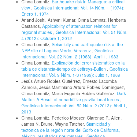
Cinna Lomnitz,
Earthquake risk in Managua: a critical
view
,
Geofísica Internacional: Vol. 14 Núm. 1 (1974):
Enero 1, 1974
Anand Joshi, Ashvini Kumar, Cinna Lomnitz, Heriberta
Castaños,
Applicability of attenuation relations for
regional studies
,
Geofísica Internacional: Vol. 51 Núm.
4 (2012): Octubre 1, 2012
Cinna Lomnitz,
Seismicity and earthquake risk at the
NPP site of Laguna Verde, Veracruz
,
Geofísica
Internacional: Vol. 22 Núm. 2 (1983): Abril 1, 1983
Cinna Lomnitz,
Explicación del error sistemático en la
tabla de distancia-tiempo de Jeffreys-Bullen
,
Geofísica
Internacional: Vol. 9 Núm. 1-3 (1969): Julio 1, 1969
Jesús Arturo Robles-Gutiérrez, Ernesto Lacomba
Zamora, Jesús Martiniano Arturo Robles-Domínguez,
Cinna Lomnitz, María Eugenia Robles-Gutiérrez,
Dark
Matter: A Result of nonadditive gravitational forces
,
Geofísica Internacional: Vol. 52 Núm. 2 (2013): Abril 1,
2013
Cinna Lomnitz, Federico Mooser, Clarense R. Allen,
James N. Brune, Wayne Tatcher,
Sismicidad y
tectónica de la región norte del Golfo de California,
México. resultados preliminares
,
Geofísica