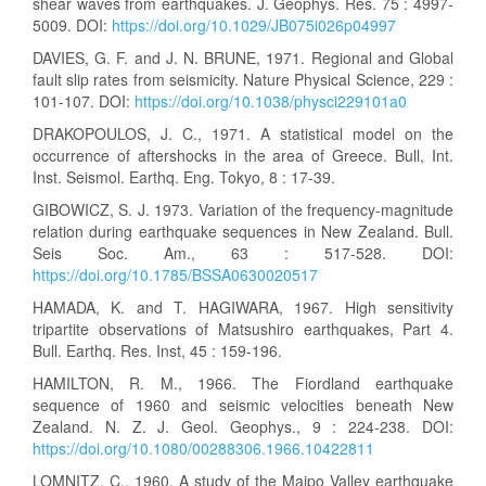
shear waves from earthquakes. J. Geophys. Res. 75 : 4997-
5009. DOI:
https://doi.org/10.1029/JB075i026p04997
DAVIES, G. F. and J. N. BRUNE, 1971. Regional and Global
fault slip rates from seismicity. Nature Physical Science, 229 :
101-107. DOI:
https://doi.org/10.1038/physci229101a0
DRAKOPOULOS, J. C., 1971. A statistical model on the
occurrence of aftershocks in the area of Greece. Bull, Int.
Inst. Seismol. Earthq. Eng. Tokyo, 8 : 17-39.
GIBOWICZ, S. J. 1973. Variation of the frequency-magnitude
relation during earthquake sequences in New Zealand. Bull.
Seis Soc. Am., 63 : 517-528. DOI:
https://doi.org/10.1785/BSSA0630020517
HAMADA, K. and T. HAGIWARA, 1967. High sensitivity
tripartite observations of Matsushiro earthquakes, Part 4.
Bull. Earthq. Res. Inst, 45 : 159-196.
HAMILTON, R. M., 1966. The Fiordland earthquake
sequence of 1960 and seismic velocities beneath New
Zealand. N. Z. J. Geol. Geophys., 9 : 224-238. DOI:
https://doi.org/10.1080/00288306.1966.10422811
LOMNITZ, C., 1960. A study of the Maipo Valley earthquake