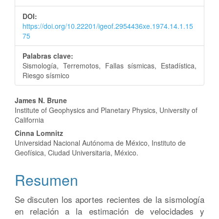
del
DOI:
artículo
https://doi.org/10.22201/igeof.2954436xe.1974.14.1.15
75
Palabras clave:
Sismología, Terremotos, Fallas sísmicas, Estadística,
Riesgo sísmico
Contenido
James N. Brune
Institute of Geophysics and Planetary Physics, University of
principal
California
del
Cinna Lomnitz
Universidad Nacional Autónoma de México, Instituto de
artículo
Geofísica, Ciudad Universitaria, México.
Resumen
Se discuten los aportes recientes de la sismología
en relación a la estimación de velocidades y