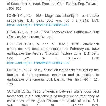
of September 4, 1958. Proc. 1st. Conf. Earthq. Eng. Tokyo, 1
: 501-520.
LOMNITZ , C., 1966. Magnitude stability in earthquake
sequences. Bull. Seis. Soc. Am., 56 : 247-249. DOI:
https://doi.org/10.1785/BSSA0560010247
LOMNITZ , C., 1974. Global Tectonics and Earthquake Risk
(Elsevier, Amsterdam, 320 pp).
LOPEZ-ARROYO, A. and A. UDIAS, 1972. Aftershock
sequences and focal parameters of the February 28, 1969
earthquake the Azores Gilbraltar fracture zone. Bull Seis.
Soc. Am., 62 : 699-720. DOI:
https://doi.org/10.1785/BSSA0620030699
MOGI, K., 1962. Study of the elastic shocks caused by the
fracture of heterogeneous materials and its relation to
earthquake phenomena. Bull. Earthq. Res. Inst., 40 : 125-
173.
SUYEHIRO, S., 1966 Difference between aftershocks and
foreshocks in the relationship of magnitude to frequency of
occurrence for the great Chilean earthquake of 1960. Bull.
Seis. Soc. Am., 56 : 185-200. DOI: