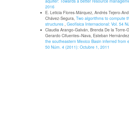
aquifer: Towards a better resource managem
2016
E. Leticia Flores-Márquez, Andrés Tejero-An
Chávez-Segura,
Two algorithms to compute the
structures
,
Geofísica Internacional: Vol. 54 
Claudia Arango-Galván, Brenda De la Torre-
Gerardo Cifuentes–Nava, Esteban Hernández
the southeastern Mexico Basin inferred from el
50 Núm. 4 (2011): Octubre 1, 2011