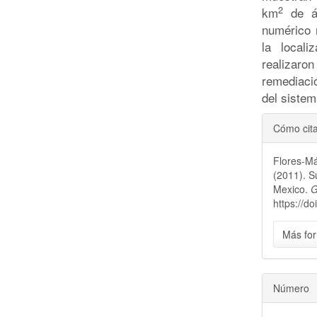
2
km
de ár
numérico 
la local
realizar
remediaci
del sistem
Detal
Cómo cit
del
Flores-Má
artícu
(2011). S
Mexico.
G
https://d
Más for
Número