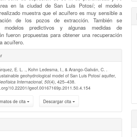
ea en la ciudad de San Luis Potosí; el modelo
realizado muestra que el acuífero es muy sensible a
ización de los pozos de extracción. También se
on modelos predictivos y algunas medidas de
ón fueron propuestas para obtener una recuperación
a acuífero.
les
ar
rquez, E. L. ., Kohn Ledesma, I., & Arango-Galván, C. .
lo
ustainable geohydrological model of San Luis Potosí aquifer,
eofísica Internacional
,
50
(4), 425–438.
oi.org/10.22201/igeof.00167169p.2011.50.4.154
matos de cita
Descargar cita