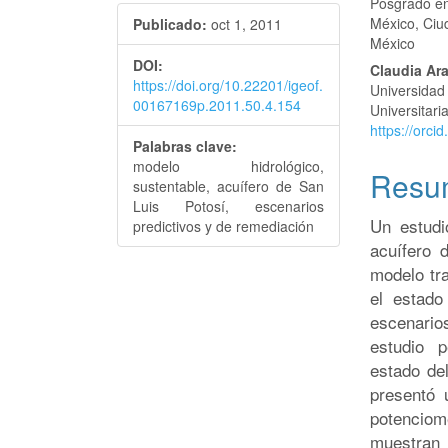
Posgrado en
artículo
artícu
México, Ciu
Publicado:
oct 1, 2011
México
DOI:
Claudia Ar
https://doi.org/10.22201/igeof.
Universidad
00167169p.2011.50.4.154
Universitar
https://orc
Palabras clave:
modelo hidrológico,
Resu
sustentable, acuífero de San
Luis Potosí, escenarios
Un estudi
predictivos y de remediación
acuífero 
modelo tra
el estado
escenario
estudio p
estado de
presentó 
potencio
muestran 