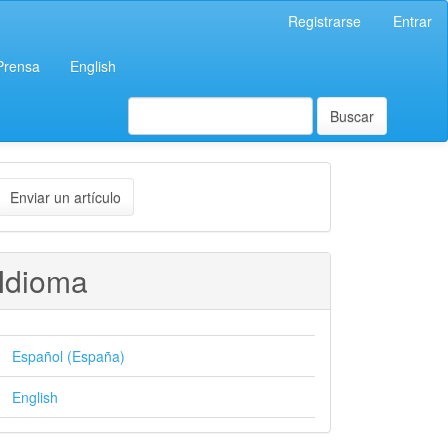
Registrarse
Entrar
 Prensa
English
Buscar
nviar
Enviar un artículo
n
rtículo
Idioma
Español (España)
English