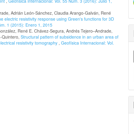
ent
,
Geofísica Internacional: Vol. 55 Núm. 3 (2016): Julio 1,
drade, Adrián León-Sánchez, Claudia Arango-Galván, René
 electric resistivity response using Green's functions for 3D
Núm. 1 (2015): Enero 1, 2015
González, René E. Chávez-Segura, Andrés Tejero–Andrade,
-Quintero,
Structural pattern of subsidence in an urban area of
ectrical resistivity tomography
,
Geofísica Internacional: Vol.