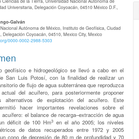
 Ciencias de la Tierra, Universidad Nacional Autónoma de
lo
dad Universitaria, Delegación Coyoacán, 04510 México D.F.,
ango-Galván
 Nacional Autónoma de México, Instituto de Geofísica, Ciudad
ia, Delegación Coyoacán, 04510, Mexico City, Mexico
id.org/0000-0002-2988-5303
men
o geofísico e hidrogeológico se llevó a cabo en el
de San Luis Potosí, con la finalidad de realizar un
nsitorio de flujo de agua subterránea que reproduzca
 actual del acuífero, para posteriormente proponer
s alternativos de explotación del acuífero. Este
ermitió hacer importantes revelaciones sobre el
l acuífero: el balance de recarga–extracción de agua
3
un déficit de 100 Hm
en el año 2005; los niveles
métricos de datos recuperados entre 1972 y 2005
un cono de depresión de 80 m de profundidad y 70