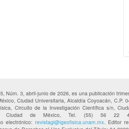
65, Núm. 3, abril-junio de 2026, es una publicación trimes
éxico, Ciudad Universitaria, Alcaldía Coyoacán, C.P. 
sica, Circuito de la Investigación Científica s/n, Ciud
50, Ciudad de México, Tel. (55) 56 22
eo electrónico:
revistagi@igeofisica.unam.mx
. Editor r