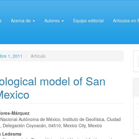
s
Acerca de
Autores
Equipo editorial
Artículos en
E
ubre 1, 2011
Artículo
u
a
ological model of San
 Mexico
nido
Flores-Márquez
 Nacional Autónoma de México, Instituto de Geofísica, Ciudad
pal
ia, Delegación Coyoacán, 04510, Mexico City, Mexico
n Ledesma