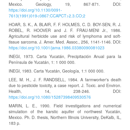
Mexico. Geology, 19, 867-871. DOI:
https://doi.org/10.1130/0091-
7613(1991)019<0867:CCAPCT>2.3.CO;2
HOAR, S. K., A. BLAIR, F. F. HOLMES, C. D. BOY-SEN, R. J.
ROBEL, R. HOOVER and J. F. FRAU-MENI Jr., 1986.
Agricultural herbicide use and risk of lymphoma and soft-
tissue sarcoma. J. Amer. Med. Assoc., 256, 1141-1146. DOI:
https://doi.org/10.1001/jama.1986.03380090081023
INEGI, 1973. Carta Yucatán, Precipitación Anual para Ia
Península de Yucatán, 1: 1 000 000.
INEGI, 1983. Carta Yucatán, Geología, 1:1 000 000.
LEE, M. H., J. F. RANDSELL, 1984. A farmworker's death
due to pesticide toxicity, a case report. J. Toxic. and Environ.
Health, 14, 238-246. DOI:
https://doi.org/10.1080/15287398409530576
MARIN, L. E., 1990. Field investigations and numerical
simulation of the karstic aquifer of northwest Yucatán,
Mexico. Ph. D. thesis, Northern Illinois University, DeKalb, IL,
183 p.