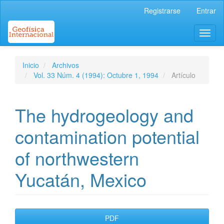
Navegación
Registrarse
Entrar
principal
Contenido
Toggl
principal
naviga
Barra
lateral
Inicio
Archivos
Vol. 33 Núm. 4 (1994): Octubre 1, 1994
Artículo
The hydrogeology and
contamination potential
of northwestern
Yucatán, Mexico
Barra
PDF