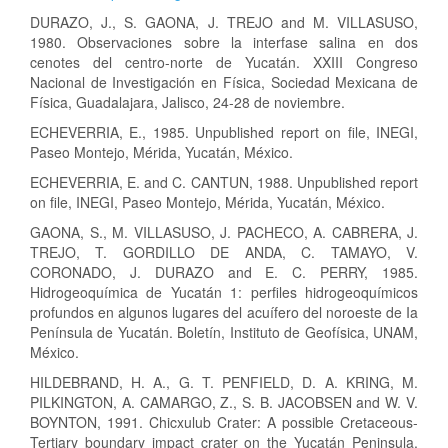
DURAZO, J., S. GAONA, J. TREJO and M. VILLASUSO,
1980. Observaciones sobre la interfase salina en dos
cenotes del centro-norte de Yucatán. XXIII Congreso
Nacional de Investigación en Física, Sociedad Mexicana de
Física, Guadalajara, Jalisco, 24-28 de noviembre.
ECHEVERRIA, E., 1985. Unpublished report on file, INEGI,
Paseo Montejo, Mérida, Yucatán, México.
ECHEVERRIA, E. and C. CANTUN, 1988. Unpublished report
on file, INEGI, Paseo Montejo, Mérida, Yucatán, México.
GAONA, S., M. VILLASUSO, J. PACHECO, A. CABRERA, J.
TREJO, T. GORDILLO DE ANDA, C. TAMAYO, V.
CORONADO, J. DURAZO and E. C. PERRY, 1985.
Hidrogeoquímica de Yucatán 1: perfiles hidrogeoquímicos
profundos en algunos lugares del acuífero del noroeste de Ia
Península de Yucatán. Boletín, Instituto de Geofísica, UNAM,
México.
HILDEBRAND, H. A., G. T. PENFIELD, D. A. KRING, M.
PILKINGTON, A. CAMARGO, Z., S. B. JACOBSEN and W. V.
BOYNTON, 1991. Chicxulub Crater: A possible Cretaceous-
Tertiary boundary impact crater on the Yucatán Peninsula,