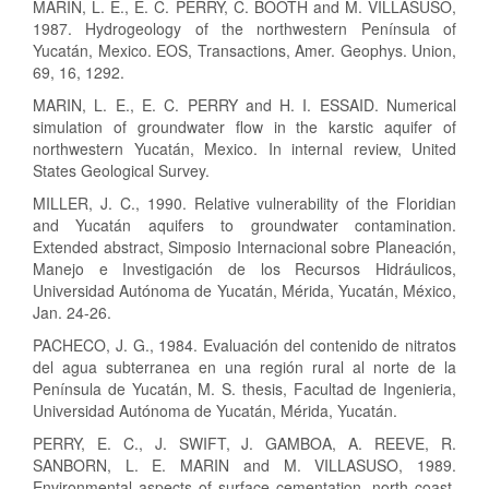
MARIN, L. E., E. C. PERRY, C. BOOTH and M. VILLASUSO,
1987. Hydrogeology of the northwestern Península of
Yucatán, Mexico. EOS, Transactions, Amer. Geophys. Union,
69, 16, 1292.
MARIN, L. E., E. C. PERRY and H. I. ESSAID. Numerical
simulation of groundwater flow in the karstic aquifer of
northwestern Yucatán, Mexico. In internal review, United
States Geological Survey.
MILLER, J. C., 1990. Relative vulnerability of the Floridian
and Yucatán aquifers to groundwater contamination.
Extended abstract, Simposio Internacional sobre Planeación,
Manejo e Investigación de los Recursos Hidráulicos,
Universidad Autónoma de Yucatán, Mérida, Yucatán, México,
Jan. 24-26.
PACHECO, J. G., 1984. Evaluación del contenido de nitratos
del agua subterranea en una región rural al norte de la
Península de Yucatán, M. S. thesis, Facultad de Ingenieria,
Universidad Autónoma de Yucatán, Mérida, Yucatán.
PERRY, E. C., J. SWIFT, J. GAMBOA, A. REEVE, R.
SANBORN, L. E. MARIN and M. VILLASUSO, 1989.
Environmental aspects of surface cementation, north coast,