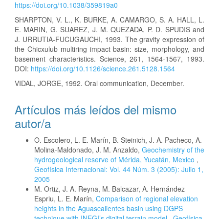
https://doi.org/10.1038/359819a0
SHARPTON, V. L., K. BURKE, A. CAMARGO, S. A. HALL, L.
E. MARIN, G. SUAREZ, J. M. QUEZADA, P. D. SPUDIS and
J. URRUTIA-FUCUGAUCHI, 1993. The gravity expression of
the Chicxulub multiring impact basin: size, morphology, and
basement characteristics. Science, 261, 1564-1567, 1993.
DOI:
https://doi.org/10.1126/science.261.5128.1564
VIDAL, JORGE, 1992. Oral communication, December.
Artículos más leídos del mismo
autor/a
O. Escolero, L. E. Marín, B. Steinich, J. A. Pacheco, A.
Molina-Maldonado, J. M. Anzaldo,
Geochemistry of the
hydrogeological reserve of Mérida, Yucatán, Mexico
,
Geofísica Internacional: Vol. 44 Núm. 3 (2005): Julio 1,
2005
M. Ortiz, J. A. Reyna, M. Balcazar, A. Hernández
Espriu, L. E. Marín,
Comparison of regional elevation
heights in the Aguascalientes basin using DGPS
technique with INEGI’s digital terrain model
,
Geofísica