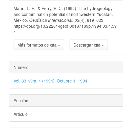
del
Marín, L. E., & Perry, E. C. (1994). The hydrogeology
artículo
and contamination potential of northwestern Yucatán,
Mexico.
Geofísica Internacional
,
33
(4), 619–623.
https://doi.org/10.22201/igeof.00167169p.1994.33.4.59
4
Más formatos de cita
Descargar cita
Número
Vol. 33 Núm. 4 (1994): Octubre 1, 1994
Sección
Artículo