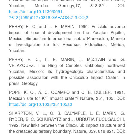
Yucatán, Mexico. Geology,17, 818-821. DOI:
https://doi.org/10.1130/0091-
7613(1989)017<0818:GAEAOS>2.3.CO;2
PERRY, E. C. and L. E. MARIN, 1990. Possible adverse
impact of coastal development on the Yucatán Aquifer,
Mexico. Simposium lnternacional sobre Planeación, Manejo
e Investigación de los Recursos Hidráulicos, Mérida,
Yucatán.
PERRY, E. C., L. E. MARIN, J. McCLAIN and G.
VELAZQUEZ. The Ring of Cenotes sinkholes) northwest
Yucatán, Mexico: its hydrogeologic characteristics and
possible association with the Chicxulub Impact Crater. In
press, Geology.
POPE, K. O., A. C. OCAMPO and C. E. DULLER, 1991.
Mexican site for K/T impact crater? Nature, 351, 105. DOI:
https://doi.org/10.1038/351105a0
SHARPTON, V. L., G. B. DALYMPLE, L. E. MARIN, G.
RYDER, B. C. SCHURAYTZ and J. URRUTIA-FUCUGAUCHI,
1992. New links between the Chicxulub impact structure and
the cretaceous-tertiary boundary. Nature, 359, 819-821. DOI: