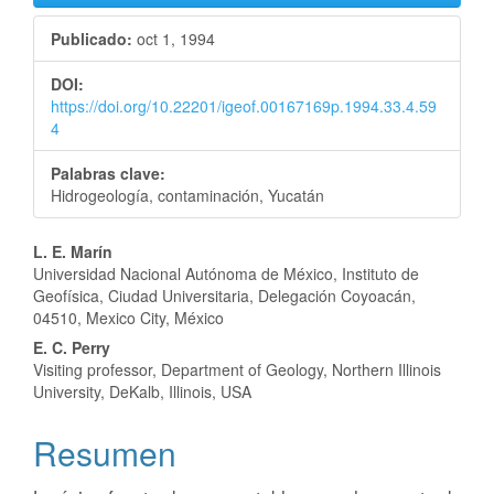
lateral
Publicado:
oct 1, 1994
del
DOI:
artículo
https://doi.org/10.22201/igeof.00167169p.1994.33.4.59
4
Palabras clave:
Hidrogeología, contaminación, Yucatán
Contenido
L. E. Marín
Universidad Nacional Autónoma de México, Instituto de
principal
Geofísica, Ciudad Universitaria, Delegación Coyoacán,
04510, Mexico City, México
del
E. C. Perry
artículo
Visiting professor, Department of Geology, Northern Illinois
University, DeKalb, Illinois, USA
Resumen