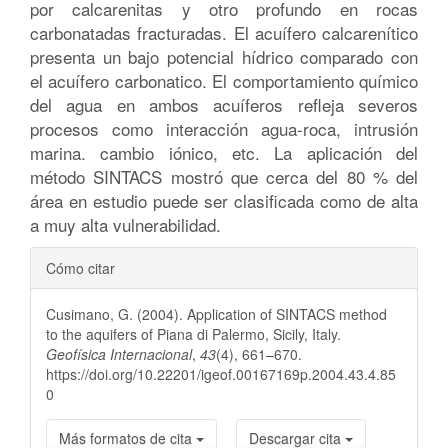
por calcarenitas y otro profundo en rocas
carbonatadas fracturadas. El acuífero calcarenítico
presenta un bajo potencial hídrico comparado con
el acuífero carbonatico. El comportamiento químico
del agua en ambos acuíferos refleja severos
procesos como interacción agua-roca, intrusión
marina. cambio iónico, etc. La aplicación del
método SINTACS mostró que cerca del 80 % del
área en estudio puede ser clasificada como de alta
a muy alta vulnerabilidad.
Detalles
Cómo citar
del
Cusimano, G. (2004). Application of SINTACS method
artículo
to the aquifers of Piana di Palermo, Sicily, Italy.
Geofísica Internacional
,
43
(4), 661–670.
https://doi.org/10.22201/igeof.00167169p.2004.43.4.85
0
Más formatos de cita
Descargar cita