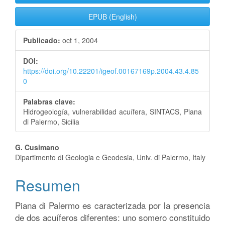
lateral
EPUB (English)
del
Publicado:
oct 1, 2004
artículo
DOI:
https://doi.org/10.22201/igeof.00167169p.2004.43.4.85
0
Palabras clave:
Hidrogeología, vulnerabilidad acuífera, SINTACS, Piana
di Palermo, Sicilia
Contenido
G. Cusimano
Dipartimento di Geologia e Geodesia, Univ. di Palermo, Italy
principal
Resumen
del
artículo
Piana di Palermo es caracterizada por la presencia
de dos acuíferos diferentes: uno somero constituido