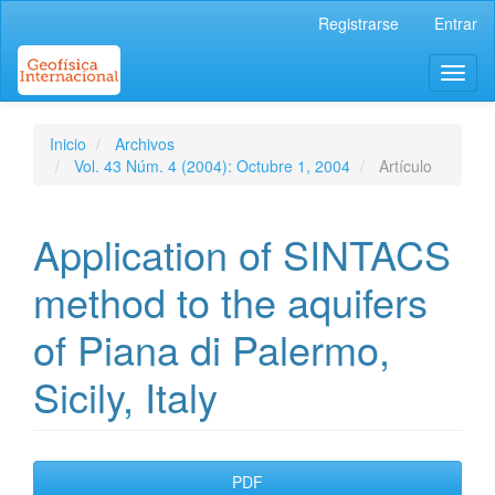
Navegación
Registrarse
Entrar
principal
Contenido
Toggl
principal
naviga
Barra
lateral
Inicio
Archivos
Vol. 43 Núm. 4 (2004): Octubre 1, 2004
Artículo
Application of SINTACS
method to the aquifers
of Piana di Palermo,
Sicily, Italy
Barra
PDF