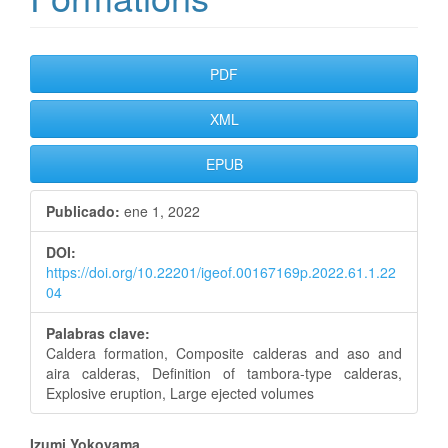
Barra
PDF
lateral
XML
del
EPUB
artículo
Publicado:
ene 1, 2022
DOI:
https://doi.org/10.22201/igeof.00167169p.2022.61.1.22
04
Palabras clave:
Caldera formation, Composite calderas and aso and
aira calderas, Definition of tambora-type calderas,
Explosive eruption, Large ejected volumes
Izumi Yokoyama