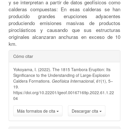
y se interpretan a partir de datos geofísicos como
calderas compuestas: En esas calderas se han
producido grandes erupciones adyacentes
produciendo emisiones masivas de productos
piroclásticos y causando que sus estructuras
originales alcanzaran anchuras en exceso de 10
km.
Detalles
Cómo citar
del
Yokoyama, I. (2022). The 1815 Tambora Eruption: Its
artículo
Significance to the Understanding of Large-Explosion
Caldera Formations.
Geofísica Internacional
,
61
(1), 5–
19.
https://doi.org/10.22201/igeof.00167169p.2022.61.1.22
04
Más formatos de cita
Descargar cita