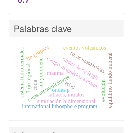
Palabras clave
fm grupera
eventos volcánicos
sistema hidrortermales
rocas mesozoicas
equilibrio fluido mineral
campo magnético terrestre
ondas de rayleigh
fm yododeñe
flujo regional
magma
rocas metavolcánicas
evolución
coda
edad
ondas p
sulfatos, nitratos
simulación bidimensional
international lithosphere program