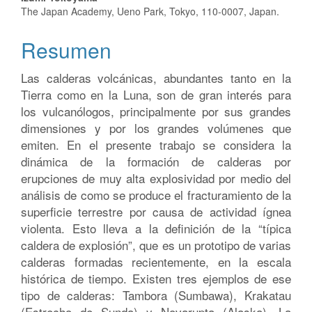
Contenido
The Japan Academy, Ueno Park, Tokyo, 110-0007, Japan.
principal
Resumen
del
artículo
Las calderas volcánicas, abundantes tanto en la
Tierra como en la Luna, son de gran interés para
los vulcanólogos, principalmente por sus grandes
dimensiones y por los grandes volúmenes que
emiten. En el presente trabajo se considera la
dinámica de la formación de calderas por
erupciones de muy alta explosividad por medio del
análisis de como se produce el fracturamiento de la
superficie terrestre por causa de actividad ígnea
violenta. Esto lleva a la definición de la “típica
caldera de explosión”, que es un prototipo de varias
calderas formadas recientemente, en la escala
histórica de tiempo. Existen tres ejemplos de ese
tipo de calderas: Tambora (Sumbawa), Krakatau
(Estrecho de Sunda) y Novarupta (Alaska). La