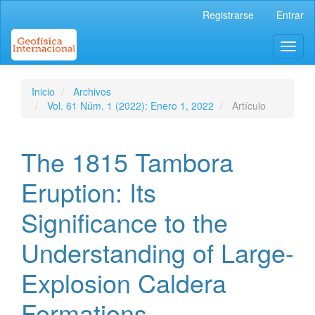
Navegación
Registrarse
Entrar
principal
Contenido
Toggl
principal
naviga
Barra
lateral
Inicio
Archivos
Vol. 61 Núm. 1 (2022): Enero 1, 2022
Artículo
The 1815 Tambora
Eruption: Its
Significance to the
Understanding of Large-
Explosion Caldera
Formations