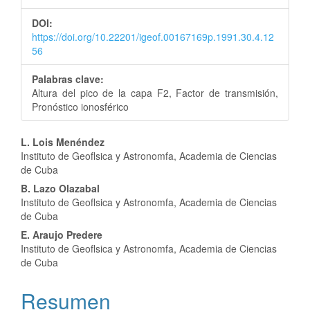
del
DOI:
artículo
https://doi.org/10.22201/igeof.00167169p.1991.30.4.12
56
Palabras clave:
Altura del pico de la capa F2, Factor de transmisión,
Pronóstico ionosférico
Contenido
L. Lois Menéndez
Instituto de Geoflsica y Astronomfa, Academia de Ciencias
principal
de Cuba
del
B. Lazo Olazabal
Instituto de Geoflsica y Astronomfa, Academia de Ciencias
artículo
de Cuba
E. Araujo Predere
Instituto de Geoflsica y Astronomfa, Academia de Ciencias
de Cuba
Resumen