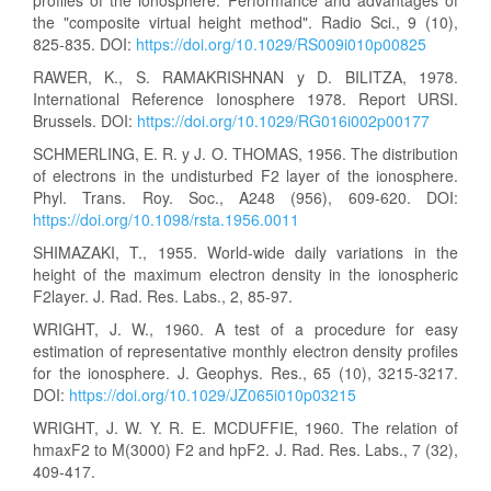
profiles of the ionosphere: Performance and advantages of
the "composite virtual height method". Radio Sci., 9 (10),
825-835. DOI:
https://doi.org/10.1029/RS009i010p00825
RAWER, K., S. RAMAKRISHNAN y D. BILITZA, 1978.
International Reference Ionosphere 1978. Report URSI.
Brussels. DOI:
https://doi.org/10.1029/RG016i002p00177
SCHMERLING, E. R. y J. O. THOMAS, 1956. The distribution
of electrons in the undisturbed F2 layer of the ionosphere.
Phyl. Trans. Roy. Soc., A248 (956), 609-620. DOI:
https://doi.org/10.1098/rsta.1956.0011
SHIMAZAKI, T., 1955. World-wide daily variations in the
height of the maximum electron density in the ionospheric
F2layer. J. Rad. Res. Labs., 2, 85-97.
WRIGHT, J. W., 1960. A test of a procedure for easy
estimation of representative monthly electron density profiles
for the ionosphere. J. Geophys. Res., 65 (10), 3215-3217.
DOI:
https://doi.org/10.1029/JZ065i010p03215
WRIGHT, J. W. Y. R. E. MCDUFFIE, 1960. The relation of
hmaxF2 to M(3000) F2 and hpF2. J. Rad. Res. Labs., 7 (32),
409-417.