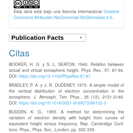
Esta obra está bajo una licencia internacional
Creative
Commons Atribución-NoComercial-SinDerivadas 4.0
.
Citas
BOOKER, H. G. y S. L. SEATON. 1940. Relation between
actual and virtual ionospheric height. Phys. Rev., 57, 87-94.
DOI:
https://doi.org/10.1103/PhysRev.57.87
BRADLEY, P. A. y J. R. DUDENEY, 1973. A simple model of
the vertical distribution of electron concentration in the
ionosphere. J. Atmosph. Terr. Phys., 35 (12), 2131-2146.
DOI:
https://doi.org/10.1016/0021-9169(73)90132-3
BUDDEN, K. G., 1955. A method for determining the
variation of electron density with height from curves of
equivalent height versus frequency. Rep. Cambridge Conf.
Iono. Phys., Phys. Soc., London, pp. 332-339.