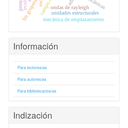
edad
fm grupera
ondas de rayleigh
unidades estructurales
mecánica de emplazamiento
Información
Para lectores/as
Para autores/as
Para bibliotecarios/as
Indización