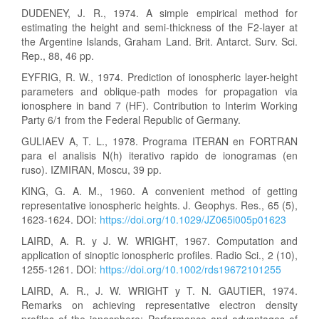
DUDENEY, J. R., 1974. A simple empirical method for
estimating the height and semi-thickness of the F2-layer at
the Argentine Islands, Graham Land. Brit. Antarct. Surv. Sci.
Rep., 88, 46 pp.
EYFRIG, R. W., 1974. Prediction of ionospheric layer-height
parameters and oblique-path modes for propagation via
ionosphere in band 7 (HF). Contribution to Interim Working
Party 6/1 from the Federal Republic of Germany.
GULIAEV A, T. L., 1978. Programa ITERAN en FORTRAN
para el analisis N(h) iterativo rapido de ionogramas (en
ruso). IZMIRAN, Moscu, 39 pp.
KING, G. A. M., 1960. A convenient method of getting
representative ionospheric heights. J. Geophys. Res., 65 (5),
1623-1624. DOI:
https://doi.org/10.1029/JZ065i005p01623
LAIRD, A. R. y J. W. WRIGHT, 1967. Computation and
application of sinoptic ionospheric profiles. Radio Sci., 2 (10),
1255-1261. DOI:
https://doi.org/10.1002/rds19672101255
LAIRD, A. R., J. W. WRIGHT y T. N. GAUTIER, 1974.
Remarks on achieving representative electron density