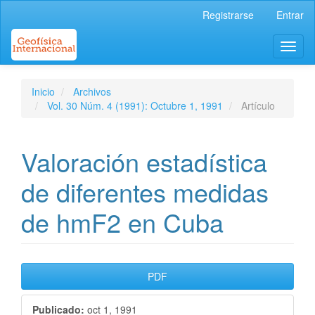
Navegación
Registrarse
Entrar
principal
Contenido
Toggl
principal
naviga
Barra
lateral
Inicio
Archivos
Vol. 30 Núm. 4 (1991): Octubre 1, 1991
Artículo
Valoración estadística
de diferentes medidas
de hmF2 en Cuba
Barra
PDF
lateral
Publicado:
oct 1, 1991