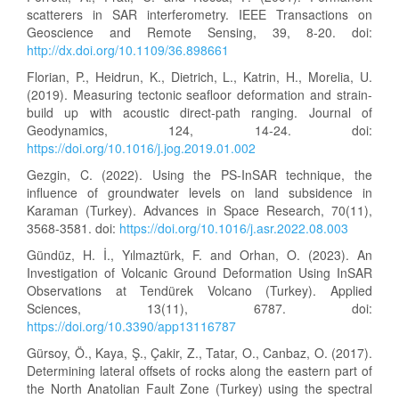
scatterers in SAR interferometry. IEEE Transactions on
Geoscience and Remote Sensing, 39, 8-20. doi:
http://dx.doi.org/10.1109/36.898661
Florian, P., Heidrun, K., Dietrich, L., Katrin, H., Morelia, U.
(2019). Measuring tectonic seafloor deformation and strain-
build up with acoustic direct-path ranging. Journal of
Geodynamics, 124, 14-24. doi:
https://doi.org/10.1016/j.jog.2019.01.002
Gezgin, C. (2022). Using the PS-InSAR technique, the
influence of groundwater levels on land subsidence in
Karaman (Turkey). Advances in Space Research, 70(11),
3568-3581. doi:
https://doi.org/10.1016/j.asr.2022.08.003
Gündüz, H. İ., Yılmaztürk, F. and Orhan, O. (2023). An
Investigation of Volcanic Ground Deformation Using InSAR
Observations at Tendürek Volcano (Turkey). Applied
Sciences, 13(11), 6787. doi:
https://doi.org/10.3390/app13116787
Gürsoy, Ö., Kaya, Ş., Çakir, Z., Tatar, O., Canbaz, O. (2017).
Determining lateral offsets of rocks along the eastern part of
the North Anatolian Fault Zone (Turkey) using the spectral