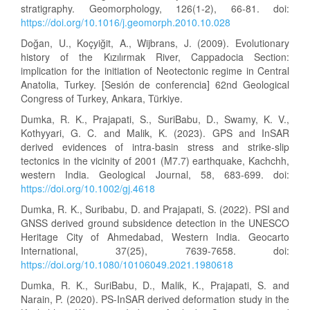
stratigraphy. Geomorphology, 126(1-2), 66-81. doi:
https://doi.org/10.1016/j.geomorph.2010.10.028
Doğan, U., Koçyiğit, A., Wijbrans, J. (2009). Evolutionary
history of the Kızılırmak River, Cappadocia Section:
implication for the initiation of Neotectonic regime in Central
Anatolia, Turkey. [Sesión de conferencia] 62nd Geological
Congress of Turkey, Ankara, Türkiye.
Dumka, R. K., Prajapati, S., SuriBabu, D., Swamy, K. V.,
Kothyyari, G. C. and Malik, K. (2023). GPS and InSAR
derived evidences of intra-basin stress and strike-slip
tectonics in the vicinity of 2001 (M7.7) earthquake, Kachchh,
western India. Geological Journal, 58, 683-699. doi:
https://doi.org/10.1002/gj.4618
Dumka, R. K., Suribabu, D. and Prajapati, S. (2022). PSI and
GNSS derived ground subsidence detection in the UNESCO
Heritage City of Ahmedabad, Western India. Geocarto
International, 37(25), 7639-7658. doi:
https://doi.org/10.1080/10106049.2021.1980618
Dumka, R. K., SuriBabu, D., Malik, K., Prajapati, S. and
Narain, P. (2020). PS-InSAR derived deformation study in the