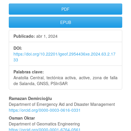
Barra
PDF
lateral
EPUB
del
Publicado:
abr 1, 2024
artículo
DOI:
https://doi.org/10.22201/igeof.2954436xe.2024.63.2.17
33
Palabras clave:
Anatolia Central, tectónica activa, active, zona de falla
de Salanda, GNSS, PSInSAR
Contenido
Ramazan Demircioğlu
Department of Emergency Aid and Disaster Management
principal
https://orcid.org/0000-0003-0616-0331
del
Osman Oktar
Department of Geomatics Engineering
https://orcid.org/0000-0001-6764-0561