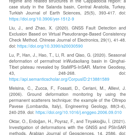
regime and related structures in the Cappadocia region: a
case study in the Salanda basin, Central Anatolia, Turkey.
Turkish Journal of Earth Sciences, 25(5), 393-417. doi:
https://doi.org/10.3906/yer-1512-9
Liu, J., and Zhao, X. (2020). GNSS Fault Detection and
Exclusion Based on Virtual Pseudorange‐Based Consistency
Check Method. Chinese Journal of Electronics, 29(1), 41-48.
doi:
https://doi.org/10.3390/s20030590
Lu, P., Han, J., Hao, T., Li, R. and Qiao, G. (2020). Seasonal
deformation of permafrost inWudaoliang basin in Qinghai-
Tibet plateau revealed by StaMPS-InSAR. Marine Geodesy,
43, 248-268. doi:
https://api.semanticscholar.org/CorpusID:213881589
Meisina, C., Zucca, F., Fossati, D., Ceriani, M., Allievi, J.
(2006). Ground deformation monitoring by using the
permanent scatterers technique: the example of the Oltrepo
Pavese (Lombardia, Italy), Engineering Geology, 88(3-4),
240-259. doi:
https://doi.org/10.1016/j.enggeo.2006.09.010
Oktar, O., Erdoğan, H., Poyraz, F., and Tiryakioğlu, İ. (2021).
Investigation of deformations with the GNSS and PSInSAR
methods. Arabian Journal of Geosciences, 14, 2586. doi: