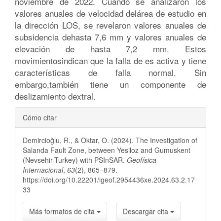
noviembre de 2022. Cuando se analizaron los
valores anuales de velocidad delárea de estudio en
la dirección LOS, se revelaron valores anuales de
subsidencia dehasta 7,6 mm y valores anuales de
elevación de hasta 7,2 mm. Estos
movimientosindican que la falla de es activa y tiene
características de falla normal. Sin
embargo,también tiene un componente de
deslizamiento dextral.
Detalles
Cómo citar
del
Demircioğlu, R., & Oktar, O. (2024). The Investigation of
artículo
Salanda Fault Zone, between Yesiloz and Gumuskent
(Nevsehir-Turkey) with PSInSAR.
Geofísica
Internacional
,
63
(2), 865–879.
https://doi.org/10.22201/igeof.2954436xe.2024.63.2.17
33
Más formatos de cita
Descargar cita