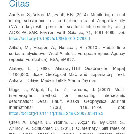
Citas
Abdikan, S, Arıkan, M., Sanli, F.B. (2014). Monitoring of coal
mining subsidence in a peri-urban area of Zonguldak city
(NW Turkey) with persistent scatterer interferometry using
ALOS-PALSAR. Environ Earth Science, 71, 4081-4089. Doi:
https://doi.org/10.1007/s12665-013-2793-1
Arikan, M., Hooper, A., Hanssen, R. (2010). Radar time
series analysis over West Anatolia. European Space Agency
(Special Publication). ESA, SP-677.
Atabey, E. (1989). Aksaray-H18 Quadrangle [Mapa]
1:100,000. Scale Geological Map and Explanatory Text.
Ankara, Türkiye, Maden Tetkik Arama Yayınları.
Biggs, J., Wright, T., Lu, Z., Parsons, B. (2007). Multi-
interferogram method for measuring interseismic
deformation: Denali Fault, Alaska. Geophysical Journal
International, 170(3), 1165-1179. doi:
https://doi.org/10.1111/j.1365-246X.2007.03415.x
Çiner, A., Doğan, U., Yıldırım, C., Akçar, N., Ivy-Ochs, S.,
Alfimov, V., Schlüchter. C. (2015). Quaternary uplift rates of