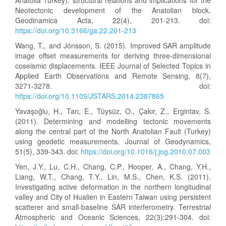
Anatolia Turkey): structural relations and implications for the
Neotectonic development of the Anatolian block.
Geodinamica Acta, 22(4), 201-213. doi:
https://doi.org/10.3166/ga.22.201-213
Wang, T., and Jónsson, S. (2015). Improved SAR amplitude
image offset measurements for deriving three-dimensional
coseismic displacements. IEEE Journal of Selected Topics in
Applied Earth Observations and Remote Sensing, 8(7),
3271-3278. doi:
https://doi.org/10.1109/JSTARS.2014.2387865
Yavaşoğlu, H., Tarı, E., Tüysüz, O., Çakır, Z., Ergintav, S.
(2011). Determining and modelling tectonic movements
along the central part of the North Anatolian Fault (Turkey)
using geodetic measurements. Journal of Geodynamics,
51(5), 339-343. doi:
https://doi.org/10.1016/j.jog.2010.07.003
Yen, J.Y., Lu, C.H., Chang, C.P., Hooper, A., Chang, Y.H.,
Liang, W.T., Chang, T.Y., Lin, M.S., Chen, K.S. (2011).
Investigating active deformation in the northern longitudinal
valley and City of Hualien in Eastern Taiwan using persistent
scatterer and small-baseline SAR interferometry. Terrestrial
Atmospheric and Oceanic Sciences, 22(3):291-304. doi: