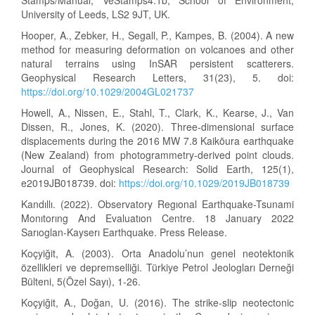
Stamps/Manual, VeStamps4.1b, School of Environment,
University of Leeds, LS2 9JT, UK.
Hooper, A., Zebker, H., Segall, P., Kampes, B. (2004). A new
method for measuring deformation on volcanoes and other
natural terrains using InSAR persistent scatterers.
Geophysical Research Letters, 31(23), 5. doi:
https://doi.org/10.1029/2004GL021737
Howell, A., Nissen, E., Stahl, T., Clark, K., Kearse, J., Van
Dissen, R., Jones, K. (2020). Three‐dimensional surface
displacements during the 2016 MW 7.8 Kaikōura earthquake
(New Zealand) from photogrammetry‐derived point clouds.
Journal of Geophysical Research: Solid Earth, 125(1),
e2019JB018739. doi:
https://doi.org/10.1029/2019JB018739
Kandıllı. (2022). Observatory Regıonal Earthquake-Tsunami
Monıtorıng And Evaluatıon Centre. 18 January 2022
Sarıoglan-Kayserı Earthquake. Press Release.
Koçyiğit, A. (2003). Orta Anadolu’nun genel neotektonik
özellikleri ve depremselliği. Türkiye Petrol Jeologları Derneği
Bülteni, 5(Özel Sayı), 1-26.
Koçyiğit, A., Doğan, U. (2016). The strike-slip neotectonic