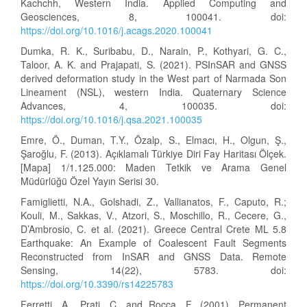
Kachchh, Western India. Applied Computing and
Geosciences, 8, 100041. doi:
https://doi.org/10.1016/j.acags.2020.100041
Dumka, R. K., Suribabu, D., Narain, P., Kothyari, G. C.,
Taloor, A. K. and Prajapati, S. (2021). PSInSAR and GNSS
derived deformation study in the West part of Narmada Son
Lineament (NSL), western India. Quaternary Science
Advances, 4, 100035. doi:
https://doi.org/10.1016/j.qsa.2021.100035
Emre, Ö., Duman, T.Y., Özalp, S., Elmacı, H., Olgun, Ş.,
Şaroğlu, F. (2013). Açıklamalı Türkiye Diri Fay Haritası Ölçek.
[Mapa] 1/1.125.000: Maden Tetkik ve Arama Genel
Müdürlüğü Özel Yayın Serisi 30.
Famiglietti, N.A., Golshadi, Z., Vallianatos, F., Caputo, R.;
Kouli, M., Sakkas, V., Atzori, S., Moschillo, R., Cecere, G.,
D’Ambrosio, C. et al. (2021). Greece Central Crete ML 5.8
Earthquake: An Example of Coalescent Fault Segments
Reconstructed from InSAR and GNSS Data. Remote
Sensing, 14(22), 5783. doi:
https://doi.org/10.3390/rs14225783
Ferretti, A., Prati, C. and Rocca, F. (2001). Permanent