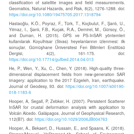
classification of satellite images and field measurements.
Geomatics, Natural Hazards, and Risk, 8(2), 1276-1288. doi:
https://doi.org/10.1080/19475705.2017.1318794
Hastaoğlu, K.Ö., Poyraz, F., Türk, T., Koçbulut, F., Şanlı, U.,
Yılmaz, I., Şanlı, F.B., Kuçak, R.A., Demirel, M., Gürsoy, Ö.,
and Duman, H. (2015). GPS ve PS-InSAR yöntemleri
kullanılarak Koyulhisar (Sivas) heyelanlarının izlenmesi: ilk
sonuçlar. Gümüşhane Üniversitesi Fen Bilimleri Enstitüsü
Dergisi, 4(2), 161-175. doi:
https://doi.org/10.17714/gufbed.2014.04.013
He, P., Wen, Y., Xu, C., Chen, Y. (2018). High-quality three-
dimensional displacement fields from new-generation SAR
imagery: application to the 2017 Ezgeleh, Iran, earthquake.
Journal of Geodesy, 93. doi:
https://doi.org/10.1007/s00190-
018-1183-6
Hooper, A, Segall, P, Zebker, H. (2007). Persistent Scatterer
InSAR for crustal deformation analysis with application to
Volcán Alcedo. Galápagos. Journal of Geophysical Research,
112(B7). doi:
https://doi.org/10.1029/2006JB004763
Hooper, A., Bekaert, D., Hussain, E., and Spaans, K. (2018).