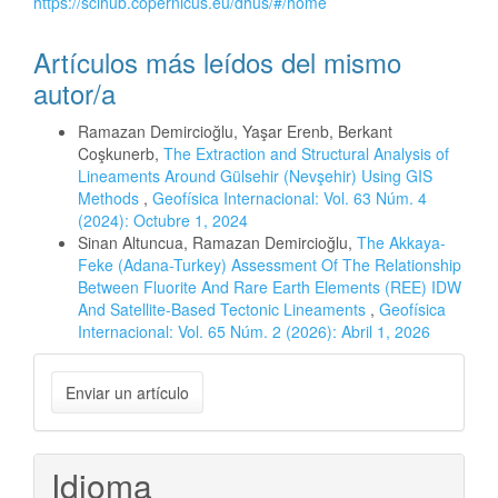
https://scihub.copernicus.eu/dhus/#/home
Artículos más leídos del mismo
autor/a
Ramazan Demircioğlu, Yaşar Erenb, Berkant
Coşkunerb,
The Extraction and Structural Analysis of
Lineaments Around Gülsehir (Nevşehir) Using GIS
Methods
,
Geofísica Internacional: Vol. 63 Núm. 4
(2024): Octubre 1, 2024
Sinan Altuncua, Ramazan Demircioğlu,
The Akkaya-
Feke (Adana-Turkey) Assessment Of The Relationship
Between Fluorite And Rare Earth Elements (REE) IDW
And Satellite-Based Tectonic Lineaments
,
Geofísica
Internacional: Vol. 65 Núm. 2 (2026): Abril 1, 2026
Enviar
Enviar un artículo
un
artículo
Idioma