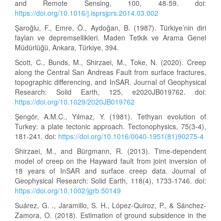
and Remote Sensing, 100, 48-59. doi:
https://doi.org/10.1016/j.isprsjprs.2014.03.002
Şaroğlu, F., Emre, Ö., Aydoğan, B. (1987). Türkiye’nin diri
fayları ve depremsellikleri. Maden Tetkik ve Arama Genel
Müdürlüğü, Ankara, Türkiye, 394.
Scott, C., Bunds, M., Shirzaei, M., Toke, N. (2020). Creep
along the Central San Andreas Fault from surface fractures,
topographic differencing, and InSAR. Journal of Geophysical
Research: Solid Earth, 125, e2020JB019762. doi:
https://doi.org/10.1029/2020JB019762
Şengör, A.M.C., Yılmaz, Y. (1981). Tethyan evolution of
Turkey: a plate tectonic approach. Tectonophysics, 75(3-4),
181-241. doi:
https://doi.org/10.1016/0040-1951(81)90275-4
Shirzaei, M., and Bürgmann, R. (2013). Time‐dependent
model of creep on the Hayward fault from joint inversion of
18 years of InSAR and surface creep data. Journal of
Geophysical Research: Solid Earth, 118(4), 1733-1746. doi:
https://doi.org/10.1002/jgrb.50149
Suárez, G. ., Jaramillo, S. H., López-Quiroz, P., & Sánchez-
Zamora, O. (2018). Estimation of ground subsidence in the