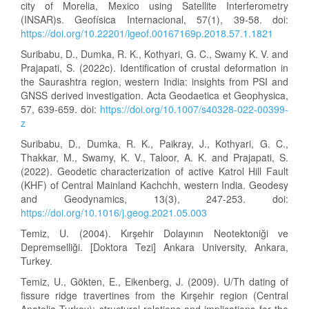
city of Morelia, Mexico using Satellite Interferometry
(INSAR)s. Geofísica Internacional, 57(1), 39-58. doi:
https://doi.org/10.22201/igeof.00167169p.2018.57.1.1821
Suribabu, D., Dumka, R. K., Kothyari, G. C., Swamy K. V. and
Prajapati, S. (2022c). Identification of crustal deformation in
the Saurashtra region, western India: insights from PSI and
GNSS derived investigation. Acta Geodaetica et Geophysica,
57, 639-659. doi:
https://doi.org/10.1007/s40328-022-00399-
z
Suribabu, D., Dumka, R. K., Paikray, J., Kothyari, G. C.,
Thakkar, M., Swamy, K. V., Taloor, A. K. and Prajapati, S.
(2022). Geodetic characterization of active Katrol Hill Fault
(KHF) of Central Mainland Kachchh, western India. Geodesy
and Geodynamics, 13(3), 247-253. doi:
https://doi.org/10.1016/j.geog.2021.05.003
Temiz, U. (2004). Kırşehir Dolayının Neotektoniği ve
Depremselliği. [Doktora Tezi] Ankara University, Ankara,
Turkey.
Temiz, U., Gökten, E., Eikenberg, J. (2009). U/Th dating of
fissure ridge travertines from the Kırşehir region (Central