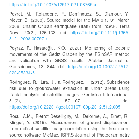
https://doi.org/10.1007/s12517-021-08765-x
Peyret, M., Rolandone, F., Dominguez, S., Djamour, Y.,
Meyer, B. (2008). Source model for the Mw 6.1, 31 March
2006, Chalan-Chulan earthquake (Iran) from InSAR. Terra
Nova, 20(2), 126-133. doi:
https://doi.org/10.1111/j.1365-
3121.2008.00797.x
Poyraz, F., Hastaoğlu, K.Ö. (2020). Monitoring of tectonic
movements of the Gediz Graben by the PSInSAR method
and validation with GNSS results. Arabian Journal of
Geosciences, 13, 844. doi:
https://doi.org/10.1007/s12517-
020-05834-5
Rodríguez, R., Lira, J., & Rodríguez, I. (2012). Subsidence
risk due to groundwater extraction in urban areas using
fractal analysis of satellite images. Geofísica Internacional,
51(2), 157–167. doi:
https://doi.org/10.22201/igeof.00167169p.2012.51.2.605
Rosu, A.M., Pierrot-Deseilligny, M., Delorme, A., Binet, R.,
Klinger, Y. (2015). Measurement of ground displacement
from optical satellite image correlation using the free open-
source software MicMac. ISPRS Journal of Photogrammetry