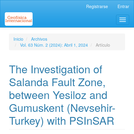
Navegación
Registrarse
Entrar
principal
Contenido
Toggl
principal
naviga
Barra
lateral
Inicio
Archivos
Vol. 63 Núm. 2 (2024): Abril 1, 2024
Artículo
The Investigation of
Salanda Fault Zone,
between Yesiloz and
Gumuskent (Nevsehir-
Turkey) with PSInSAR