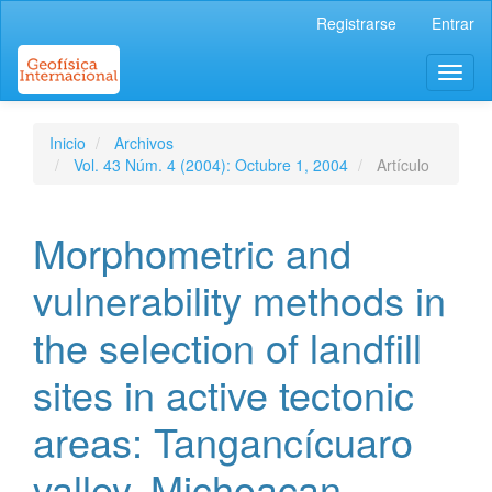
Navegación
Registrarse
Entrar
principal
Contenido
Toggl
principal
naviga
Barra
lateral
Inicio
Archivos
Vol. 43 Núm. 4 (2004): Octubre 1, 2004
Artículo
Morphometric and
vulnerability methods in
the selection of landfill
sites in active tectonic
areas: Tangancícuaro
valley, Michoacan,