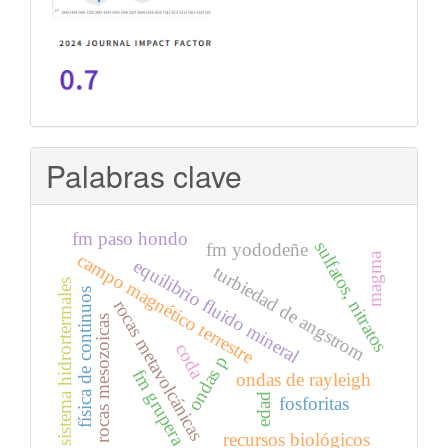
Palabras clave
fm paso hondo
sulfatos, nitratos
fm yododeñe
magma
campo magnético terrestre
equilibrio fluido mineral
turbiedad de angstrom
sistema hidrortermales
física de continuos
rocas metavolcánicas
rocas mesozoicas
coda
ondas p
fm grupera
ondas de rayleigh
edad
fosforitas
recursos biológicos