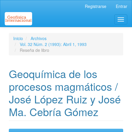
Navegación
Registrarse
Entrar
principal
Contenido
Toggl
principal
naviga
Barra
lateral
Inicio
Archivos
Vol. 32 Núm. 2 (1993): Abril 1, 1993
Reseña de libro
Geoquímica de los
procesos magmáticos /
José López Ruiz y José
Ma. Cebría Gómez