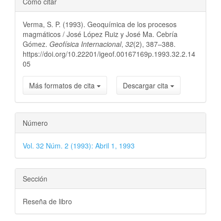
Cómo citar
del
Verma, S. P. (1993). Geoquímica de los procesos
artículo
magmáticos / José López Ruiz y José Ma. Cebría
Gómez.
Geofísica Internacional
,
32
(2), 387–388.
https://doi.org/10.22201/igeof.00167169p.1993.32.2.14
05
Más formatos de cita
Descargar cita
Número
Vol. 32 Núm. 2 (1993): Abril 1, 1993
Sección
Reseña de libro