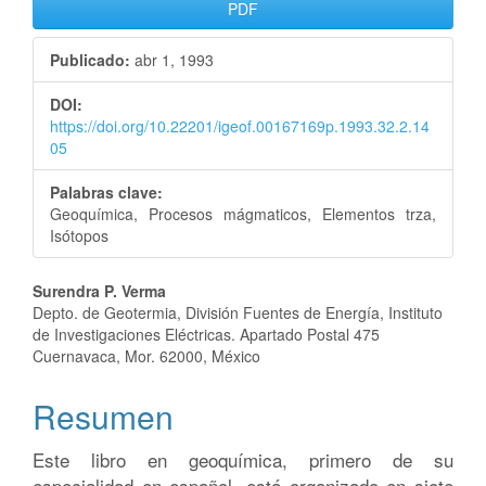
Barra
PDF
lateral
Publicado:
abr 1, 1993
del
DOI:
artículo
https://doi.org/10.22201/igeof.00167169p.1993.32.2.14
05
Palabras clave:
Geoquímica, Procesos mágmaticos, Elementos trza,
Isótopos
Contenido
Surendra P. Verma
Depto. de Geotermia, División Fuentes de Energía, Instituto
principal
de Investigaciones Eléctricas. Apartado Postal 475
Cuernavaca, Mor. 62000, México
del
artículo
Resumen
Este libro en geoquímica, primero de su
especialidad en español, está organizado en siete