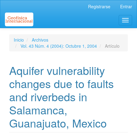
Navegación
Registrarse
Entrar
principal
Contenido
Toggl
principal
naviga
Barra
lateral
Inicio
Archivos
Vol. 43 Núm. 4 (2004): Octubre 1, 2004
Artículo
Aquifer vulnerability
changes due to faults
and riverbeds in
Salamanca,
Guanajuato, Mexico