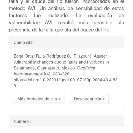
falla y el cauce del rio fueron incorporados en el
método AVI. Un análisis de sensibilidad de estos
factores fue realizado. La evaluación de
vulnerabilidad AVI resultó más sensible ala
presencia de la falla que ala del cauce del río.
Detalles
Cómo citar
del
Borja Ortiz, R., & Rodríguez C., R. (2004). Aquifer
artículo
vulnerability changes due to faults and riverbeds in
Salamanca, Guanajuato, Mexico.
Geofísica
Internacional
,
43
(4), 623–628.
https://doi.org/10.22201/igeof.00167169p.2004.43.4.83
9
Más formatos de cita
Descargar cita
Número