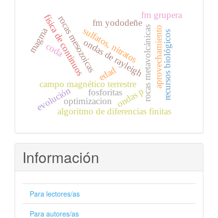
fm grupera
física de continuos
rocas mesozoicas
fm yododeñe
rocas metavolcánicas
aprovechamiento
sulfatos, nitratos
magma
recursos biológicos
ondas de rayleigh
coda
edad
campo magnético terrestre
evolución
ondas p
fosforitas
optimizacion
algoritmo de diferencias finitas
Información
Para lectores/as
Para autores/as