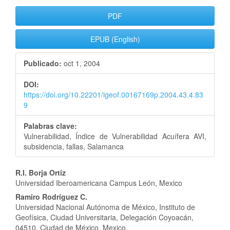
Barra
PDF
lateral
EPUB (English)
del
Publicado:
oct 1, 2004
artículo
DOI:
https://doi.org/10.22201/igeof.00167169p.2004.43.4.83
9
Palabras clave:
Vulnerabilidad, Índice de Vulnerabilidad Acuífera AVI,
subsidencia, fallas, Salamanca
Contenido
R.I. Borja Ortiz
Universidad Iberoamericana Campus León, Mexico
principal
Ramiro Rodríguez C.
del
Universidad Nacional Autónoma de México, Instituto de
Geofísica, Ciudad Universitaria, Delegación Coyoacán,
04510, Ciudad de México, Mexico.